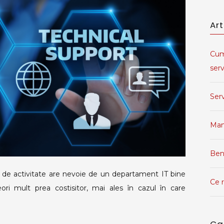
Ar
Cum
serv
Serv
Man
Bene
l de activitate are nevoie de un departament IT bine
Ce r
ori mult prea costisitor, mai ales în cazul în care