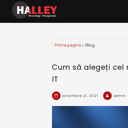
Sari
la
Halley Outsourcing
conținut
Prima pagină
»
Blog
Cum să alegeți cel 
Blog
IT
octombrie 21, 2021
admin