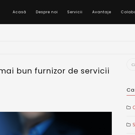
Acasă
Despre noi
Servicii
Avantaje
Colab
Cau
mai bun furnizor de servicii
dup
Ca
O
S