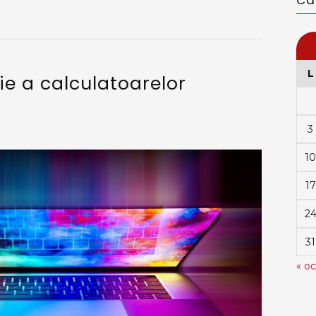
Ca
L
ie a calculatoarelor
3
10
17
2
31
« oc