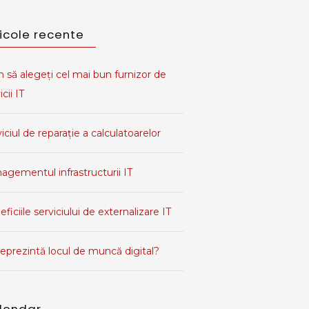
ticole recente
 să alegeți cel mai bun furnizor de
icii IT
iciul de reparație a calculatoarelor
agementul infrastructurii IT
ficiile serviciului de externalizare IT
eprezintă locul de muncă digital?