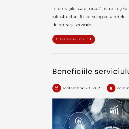
Informațiile care circulă între rețel
infrastructurii fizice și logice a rețelei,
de rețea și serviciile…
Citeste mai mult
Beneficiile serviciul
septembrie 28, 2021
admi