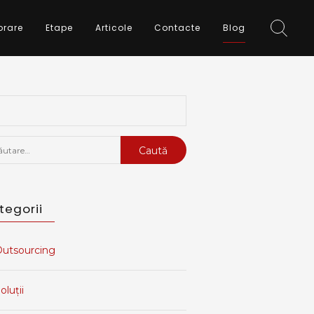
orare
Etape
Articole
Contacte
Blog
tă
ă:
tegorii
utsourcing
oluții